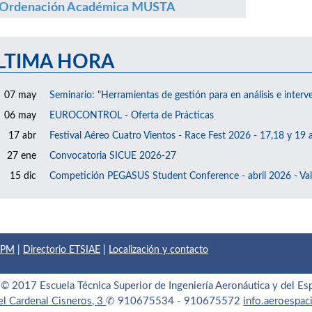
Ordenación Académica MUSTA
LTIMA HORA
07 may
Seminario: "Herramientas de gestión para en análisis e interv
06 may
EUROCONTROL - Oferta de Prácticas
17 abr
Festival Aéreo Cuatro Vientos - Race Fest 2026 - 17,18 y 19 a
27 ene
Convocatoria SICUE 2026-27
15 dic
Competición PEGASUS Student Conference - abril 2026 - Val
 UPM
|
Directorio ETSIAE
|
Localización y contacto
© 2017 Escuela Técnica Superior de Ingeniería Aeronáutica y del Es
el Cardenal Cisneros, 3
✆ 910675534 - 910675572
info.aeroespa