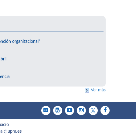
ención organizacional"
bril
encia
Ver más
pacio
cial@upm.es