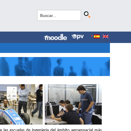
e las escuelas de ingeniería del ámbito aeroespacial más