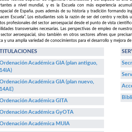
tantes a nivel mundial, y es la Escuela con más experiencia acumula
spacial de España. pues además de su historia y tradición formando i
hacen Escuela”. Los estudiantes sois la razón de ser del centro y recibís
etos profesionales del sector aeroespacial desde el punto de vista cientí
ilidades transversales necesarias. Las perspectivas de empleo de nuestr
 sector aeroespacial, sino también en otros sectores afines que precisa
ca y una amplia variedad de conocimientos para el desarrollo y mejora de
TITULACIONES
SER
Ordenación Académica GIA (plan antiguo,
Secr
14IA)
Serv
Ordenación Académica GIA (plan nuevo,
Acce
14AE)
Bibl
Ordenación Académica GITA
Ordenación Académica GyOTA
Ordenación Académica MUIA