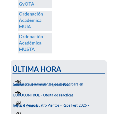
GyOTA
Ordenación
Académica
MUIA
Ordenación
Académica
MUSTA
ÚLTIMA HORA
07
may
Seminario: "Herramientas de gestión para en
análisis e intervención organizacional"
06
may
EUROCONTROL - Oferta de Prácticas
17
abr
Festival Aéreo Cuatro Vientos - Race Fest 2026 -
17,18 y 19 abril
27