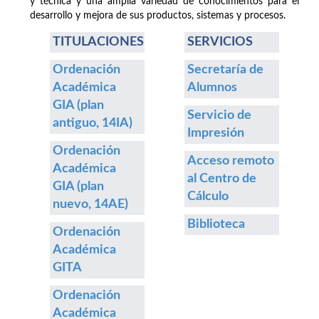
y técnica y una amplia variedad de conocimientos para el
desarrollo y mejora de sus productos, sistemas y procesos.
TITULACIONES
SERVICIOS
Ordenación
Secretaría de
Académica
Alumnos
GIA (plan
Servicio de
antiguo, 14IA)
Impresión
Ordenación
Acceso remoto
Académica
al Centro de
GIA (plan
Cálculo
nuevo, 14AE)
Biblioteca
Ordenación
Académica
GITA
Ordenación
Académica