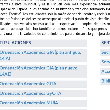
tantes a nivel mundial, y es la Escuela con más experiencia acumula
spacial de España. pues además de su historia y tradición formando i
hacen Escuela”. Los estudiantes sois la razón de ser del centro y recibís
etos profesionales del sector aeroespacial desde el punto de vista cientí
ilidades transversales necesarias. Las perspectivas de empleo de nuestr
 sector aeroespacial, sino también en otros sectores afines que precisa
ca y una amplia variedad de conocimientos para el desarrollo y mejora de
TITULACIONES
SER
Ordenación Académica GIA (plan antiguo,
Secr
14IA)
Serv
Ordenación Académica GIA (plan nuevo,
Acce
14AE)
Bibl
Ordenación Académica GITA
Ordenación Académica GyOTA
Ordenación Académica MUIA