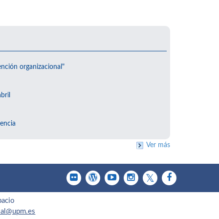
ención organizacional"
bril
encia
Ver más
pacio
cial@upm.es