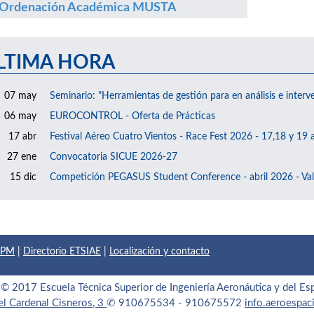
Ordenación Académica MUSTA
LTIMA HORA
07 may
Seminario: "Herramientas de gestión para en análisis e interv
06 may
EUROCONTROL - Oferta de Prácticas
17 abr
Festival Aéreo Cuatro Vientos - Race Fest 2026 - 17,18 y 19 a
27 ene
Convocatoria SICUE 2026-27
15 dic
Competición PEGASUS Student Conference - abril 2026 - Val
 UPM
|
Directorio ETSIAE
|
Localización y contacto
© 2017 Escuela Técnica Superior de Ingeniería Aeronáutica y del Es
el Cardenal Cisneros, 3
✆ 910675534 - 910675572
info.aeroespa