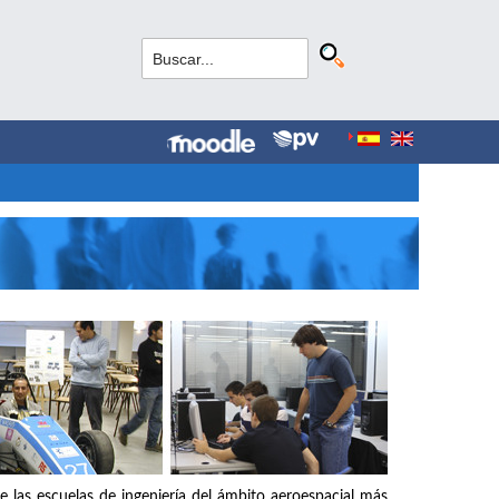
e las escuelas de ingeniería del ámbito aeroespacial más