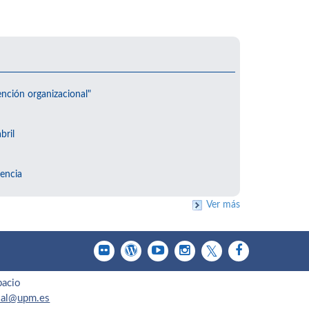
ención organizacional"
bril
encia
Ver más
pacio
cial@upm.es