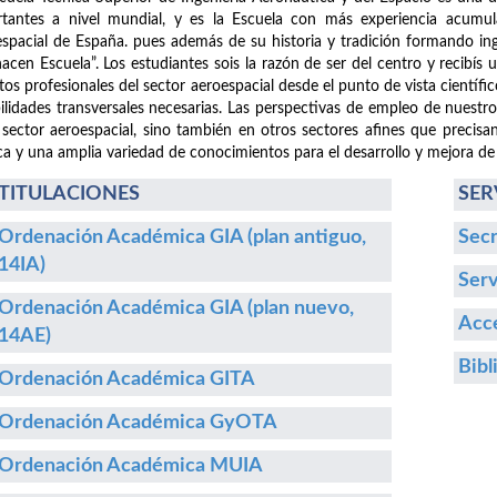
tantes a nivel mundial, y es la Escuela con más experiencia acumula
spacial de España. pues además de su historia y tradición formando i
hacen Escuela”. Los estudiantes sois la razón de ser del centro y recibís
etos profesionales del sector aeroespacial desde el punto de vista cientí
ilidades transversales necesarias. Las perspectivas de empleo de nuestr
 sector aeroespacial, sino también en otros sectores afines que precisa
ca y una amplia variedad de conocimientos para el desarrollo y mejora de
TITULACIONES
SER
Ordenación Académica GIA (plan antiguo,
Secr
14IA)
Serv
Ordenación Académica GIA (plan nuevo,
Acce
14AE)
Bibl
Ordenación Académica GITA
Ordenación Académica GyOTA
Ordenación Académica MUIA