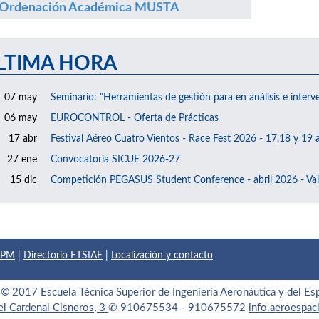
Ordenación Académica MUSTA
LTIMA HORA
07 may
Seminario: "Herramientas de gestión para en análisis e interv
06 may
EUROCONTROL - Oferta de Prácticas
17 abr
Festival Aéreo Cuatro Vientos - Race Fest 2026 - 17,18 y 19 a
27 ene
Convocatoria SICUE 2026-27
15 dic
Competición PEGASUS Student Conference - abril 2026 - Val
 UPM
|
Directorio ETSIAE
|
Localización y contacto
© 2017 Escuela Técnica Superior de Ingeniería Aeronáutica y del Es
el Cardenal Cisneros, 3
✆ 910675534 - 910675572
info.aeroespa