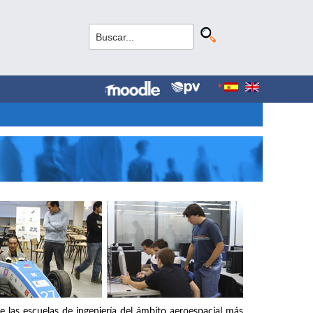
e las escuelas de ingeniería del ámbito aeroespacial más