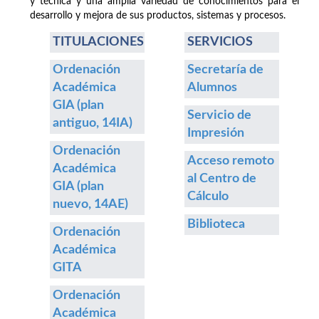
y técnica y una amplia variedad de conocimientos para el
desarrollo y mejora de sus productos, sistemas y procesos.
TITULACIONES
SERVICIOS
Ordenación
Secretaría de
Académica
Alumnos
GIA (plan
Servicio de
antiguo, 14IA)
Impresión
Ordenación
Acceso remoto
Académica
al Centro de
GIA (plan
Cálculo
nuevo, 14AE)
Biblioteca
Ordenación
Académica
GITA
Ordenación
Académica