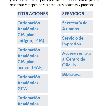
y técnica y una amplia variedad de conocimientos para el
desarrollo y mejora de sus productos, sistemas y procesos.
TITULACIONES
SERVICIOS
Ordenación
Secretaría de
Académica
Alumnos
GIA (plan
Servicio de
antiguo, 14IA)
Impresión
Ordenación
Acceso remoto
Académica
al Centro de
GIA (plan
Cálculo
nuevo, 14AE)
Biblioteca
Ordenación
Académica
GITA
Ordenación
Académica