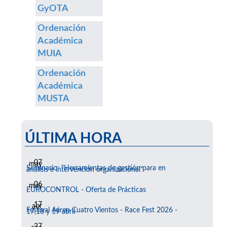
GyOTA
Ordenación
Académica
MUIA
Ordenación
Académica
MUSTA
ÚLTIMA HORA
07
may
Seminario: "Herramientas de gestión para en
análisis e intervención organizacional"
06
may
EUROCONTROL - Oferta de Prácticas
17
abr
Festival Aéreo Cuatro Vientos - Race Fest 2026 -
17,18 y 19 abril
27