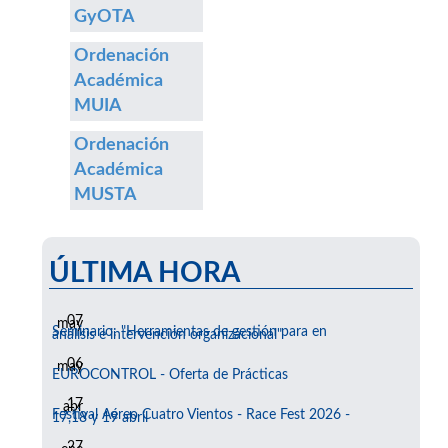
GyOTA
Ordenación
Académica
MUIA
Ordenación
Académica
MUSTA
ÚLTIMA HORA
07
may
Seminario: "Herramientas de gestión para en
análisis e intervención organizacional"
06
may
EUROCONTROL - Oferta de Prácticas
17
abr
Festival Aéreo Cuatro Vientos - Race Fest 2026 -
17,18 y 19 abril
27