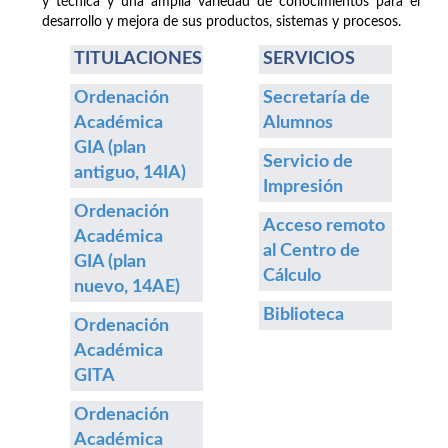
y técnica y una amplia variedad de conocimientos para el
desarrollo y mejora de sus productos, sistemas y procesos.
TITULACIONES
SERVICIOS
Ordenación
Secretaría de
Académica
Alumnos
GIA (plan
Servicio de
antiguo, 14IA)
Impresión
Ordenación
Acceso remoto
Académica
al Centro de
GIA (plan
Cálculo
nuevo, 14AE)
Biblioteca
Ordenación
Académica
GITA
Ordenación
Académica