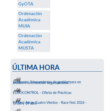
GyOTA
Ordenación
Académica
MUIA
Ordenación
Académica
MUSTA
ÚLTIMA HORA
07
may
Seminario: "Herramientas de gestión para en
análisis e intervención organizacional"
06
may
EUROCONTROL - Oferta de Prácticas
17
abr
Festival Aéreo Cuatro Vientos - Race Fest 2026 -
17,18 y 19 abril
27