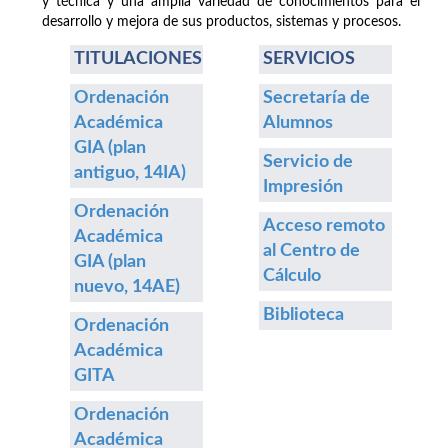
y técnica y una amplia variedad de conocimientos para el
desarrollo y mejora de sus productos, sistemas y procesos.
TITULACIONES
SERVICIOS
Ordenación
Secretaría de
Académica
Alumnos
GIA (plan
Servicio de
antiguo, 14IA)
Impresión
Ordenación
Acceso remoto
Académica
al Centro de
GIA (plan
Cálculo
nuevo, 14AE)
Biblioteca
Ordenación
Académica
GITA
Ordenación
Académica