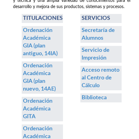
y técnica y una amplia variedad de conocimientos para el
desarrollo y mejora de sus productos, sistemas y procesos.
TITULACIONES
SERVICIOS
Ordenación
Secretaría de
Académica
Alumnos
GIA (plan
Servicio de
antiguo, 14IA)
Impresión
Ordenación
Acceso remoto
Académica
al Centro de
GIA (plan
Cálculo
nuevo, 14AE)
Biblioteca
Ordenación
Académica
GITA
Ordenación
Académica