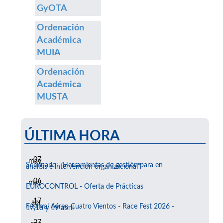
GyOTA
Ordenación
Académica
MUIA
Ordenación
Académica
MUSTA
ÚLTIMA HORA
07
may
Seminario: "Herramientas de gestión para en
análisis e intervención organizacional"
06
may
EUROCONTROL - Oferta de Prácticas
17
abr
Festival Aéreo Cuatro Vientos - Race Fest 2026 -
17,18 y 19 abril
27