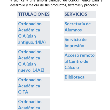
y técnica y una amplia variedad de conocimientos para el
desarrollo y mejora de sus productos, sistemas y procesos.
TITULACIONES
SERVICIOS
Ordenación
Secretaría de
Académica
Alumnos
GIA (plan
Servicio de
antiguo, 14IA)
Impresión
Ordenación
Acceso remoto
Académica
al Centro de
GIA (plan
Cálculo
nuevo, 14AE)
Biblioteca
Ordenación
Académica
GITA
Ordenación
Académica