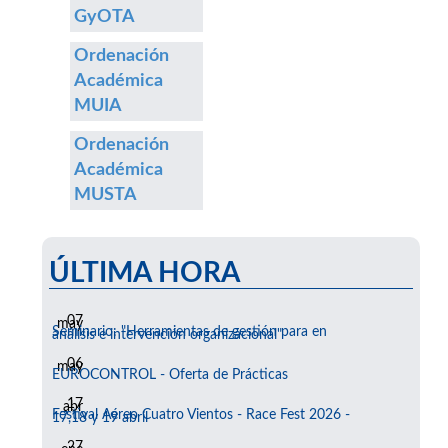
GyOTA
Ordenación
Académica
MUIA
Ordenación
Académica
MUSTA
ÚLTIMA HORA
07
may
Seminario: "Herramientas de gestión para en
análisis e intervención organizacional"
06
may
EUROCONTROL - Oferta de Prácticas
17
abr
Festival Aéreo Cuatro Vientos - Race Fest 2026 -
17,18 y 19 abril
27