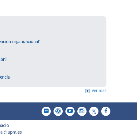
ención organizacional"
bril
encia
Ver más
pacio
cial@upm.es