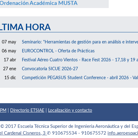
Ordenación Académica MUSTA
LTIMA HORA
07 may
Seminario: "Herramientas de gestión para en análisis e interv
06 may
EUROCONTROL - Oferta de Prácticas
17 abr
Festival Aéreo Cuatro Vientos - Race Fest 2026 - 17,18 y 19 a
27 ene
Convocatoria SICUE 2026-27
15 dic
Competición PEGASUS Student Conference - abril 2026 - Val
 UPM
|
Directorio ETSIAE
|
Localización y contacto
© 2017 Escuela Técnica Superior de Ingeniería Aeronáutica y del Es
el Cardenal Cisneros, 3
✆ 910675534 - 910675572
info.aeroespa