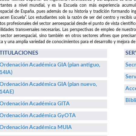
tantes a nivel mundial, y es la Escuela con más experiencia acumula
spacial de España. pues además de su historia y tradición formando i
hacen Escuela”. Los estudiantes sois la razón de ser del centro y recibís
etos profesionales del sector aeroespacial desde el punto de vista cientí
ilidades transversales necesarias. Las perspectivas de empleo de nuestr
 sector aeroespacial, sino también en otros sectores afines que precisa
ca y una amplia variedad de conocimientos para el desarrollo y mejora de
TITULACIONES
SER
Ordenación Académica GIA (plan antiguo,
Secr
14IA)
Serv
Ordenación Académica GIA (plan nuevo,
Acce
14AE)
Bibl
Ordenación Académica GITA
Ordenación Académica GyOTA
Ordenación Académica MUIA