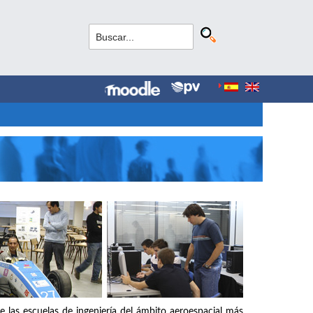
e las escuelas de ingeniería del ámbito aeroespacial más