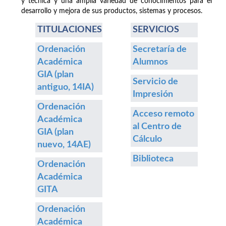
y técnica y una amplia variedad de conocimientos para el
desarrollo y mejora de sus productos, sistemas y procesos.
TITULACIONES
SERVICIOS
Ordenación
Secretaría de
Académica
Alumnos
GIA (plan
Servicio de
antiguo, 14IA)
Impresión
Ordenación
Acceso remoto
Académica
al Centro de
GIA (plan
Cálculo
nuevo, 14AE)
Biblioteca
Ordenación
Académica
GITA
Ordenación
Académica