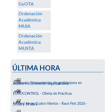
GyOTA
Ordenación
Académica
MUIA
Ordenación
Académica
MUSTA
ÚLTIMA HORA
07
may
Seminario: "Herramientas de gestión para en
análisis e intervención organizacional"
06
may
EUROCONTROL - Oferta de Prácticas
17
abr
Festival Aéreo Cuatro Vientos - Race Fest 2026 -
17,18 y 19 abril
27