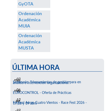
GyOTA
Ordenación
Académica
MUIA
Ordenación
Académica
MUSTA
ÚLTIMA HORA
07
may
Seminario: "Herramientas de gestión para en
análisis e intervención organizacional"
06
may
EUROCONTROL - Oferta de Prácticas
17
abr
Festival Aéreo Cuatro Vientos - Race Fest 2026 -
17,18 y 19 abril
27