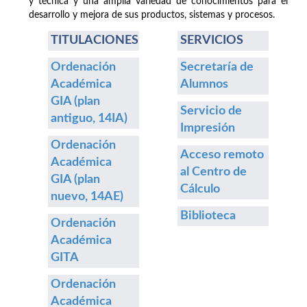
y técnica y una amplia variedad de conocimientos para el
desarrollo y mejora de sus productos, sistemas y procesos.
TITULACIONES
SERVICIOS
Ordenación
Secretaría de
Académica
Alumnos
GIA (plan
Servicio de
antiguo, 14IA)
Impresión
Ordenación
Acceso remoto
Académica
al Centro de
GIA (plan
Cálculo
nuevo, 14AE)
Biblioteca
Ordenación
Académica
GITA
Ordenación
Académica