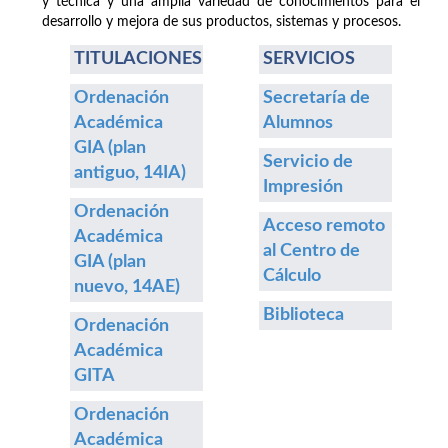
y técnica y una amplia variedad de conocimientos para el
desarrollo y mejora de sus productos, sistemas y procesos.
TITULACIONES
SERVICIOS
Ordenación
Secretaría de
Académica
Alumnos
GIA (plan
Servicio de
antiguo, 14IA)
Impresión
Ordenación
Acceso remoto
Académica
al Centro de
GIA (plan
Cálculo
nuevo, 14AE)
Biblioteca
Ordenación
Académica
GITA
Ordenación
Académica