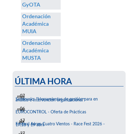
GyOTA
Ordenación
Académica
MUIA
Ordenación
Académica
MUSTA
ÚLTIMA HORA
07
may
Seminario: "Herramientas de gestión para en
análisis e intervención organizacional"
06
may
EUROCONTROL - Oferta de Prácticas
17
abr
Festival Aéreo Cuatro Vientos - Race Fest 2026 -
17,18 y 19 abril
27