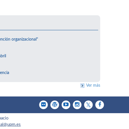
ención organizacional"
bril
encia
Ver más
pacio
cial@upm.es