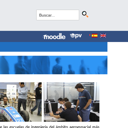
e las escuelas de ingeniería del ámbito aeroespacial más