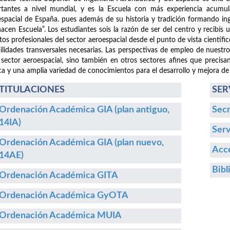
tantes a nivel mundial, y es la Escuela con más experiencia acumula
spacial de España. pues además de su historia y tradición formando i
hacen Escuela”. Los estudiantes sois la razón de ser del centro y recibís
etos profesionales del sector aeroespacial desde el punto de vista cientí
ilidades transversales necesarias. Las perspectivas de empleo de nuestr
 sector aeroespacial, sino también en otros sectores afines que precisa
ca y una amplia variedad de conocimientos para el desarrollo y mejora de
TITULACIONES
SER
Ordenación Académica GIA (plan antiguo,
Secr
14IA)
Serv
Ordenación Académica GIA (plan nuevo,
Acce
14AE)
Bibl
Ordenación Académica GITA
Ordenación Académica GyOTA
Ordenación Académica MUIA