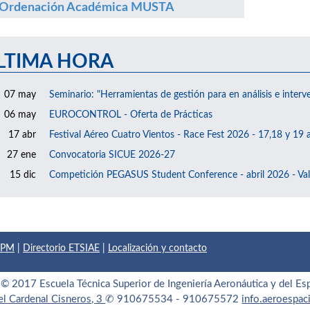
Ordenación Académica MUSTA
LTIMA HORA
07 may
Seminario: "Herramientas de gestión para en análisis e interv
06 may
EUROCONTROL - Oferta de Prácticas
17 abr
Festival Aéreo Cuatro Vientos - Race Fest 2026 - 17,18 y 19 a
27 ene
Convocatoria SICUE 2026-27
15 dic
Competición PEGASUS Student Conference - abril 2026 - Val
 UPM
|
Directorio ETSIAE
|
Localización y contacto
© 2017 Escuela Técnica Superior de Ingeniería Aeronáutica y del Es
el Cardenal Cisneros, 3
✆ 910675534 - 910675572
info.aeroespa