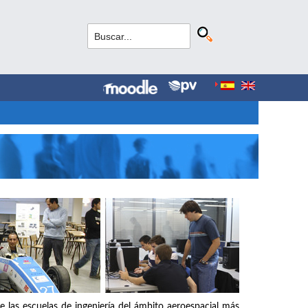
e las escuelas de ingeniería del ámbito aeroespacial más