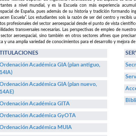
tantes a nivel mundial, y es la Escuela con más experiencia acumula
spacial de España. pues además de su historia y tradición formando i
hacen Escuela”. Los estudiantes sois la razón de ser del centro y recibís
etos profesionales del sector aeroespacial desde el punto de vista cientí
ilidades transversales necesarias. Las perspectivas de empleo de nuestr
 sector aeroespacial, sino también en otros sectores afines que precisa
ca y una amplia variedad de conocimientos para el desarrollo y mejora de
TITULACIONES
SER
Ordenación Académica GIA (plan antiguo,
Secr
14IA)
Serv
Ordenación Académica GIA (plan nuevo,
Acce
14AE)
Bibl
Ordenación Académica GITA
Ordenación Académica GyOTA
Ordenación Académica MUIA