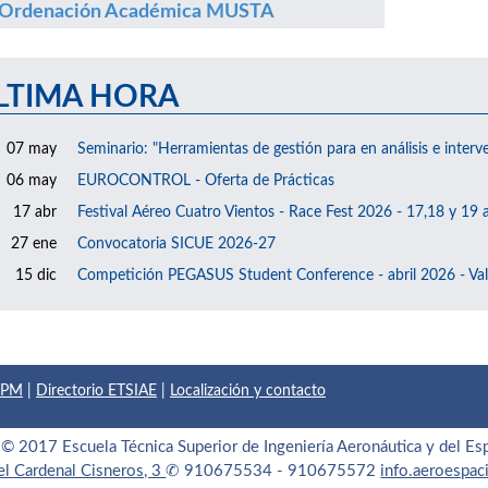
Ordenación Académica MUSTA
LTIMA HORA
07 may
Seminario: "Herramientas de gestión para en análisis e interv
06 may
EUROCONTROL - Oferta de Prácticas
17 abr
Festival Aéreo Cuatro Vientos - Race Fest 2026 - 17,18 y 19 a
27 ene
Convocatoria SICUE 2026-27
15 dic
Competición PEGASUS Student Conference - abril 2026 - Val
 UPM
|
Directorio ETSIAE
|
Localización y contacto
© 2017 Escuela Técnica Superior de Ingeniería Aeronáutica y del Es
el Cardenal Cisneros, 3
✆ 910675534 - 910675572
info.aeroespa