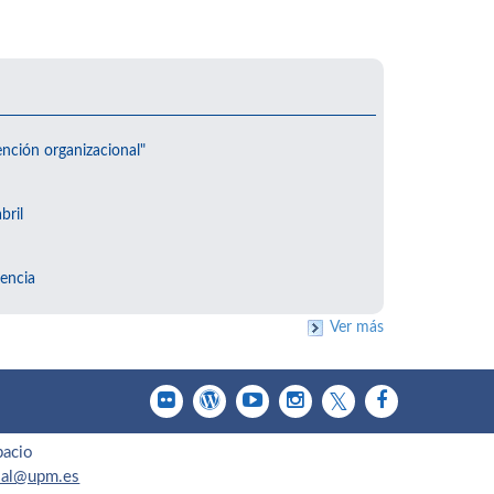
ención organizacional"
bril
encia
Ver más
pacio
cial@upm.es