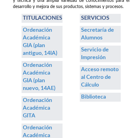
y técnica y una amplia variedad de conocimientos para el
desarrollo y mejora de sus productos, sistemas y procesos.
TITULACIONES
SERVICIOS
Ordenación
Secretaría de
Académica
Alumnos
GIA (plan
Servicio de
antiguo, 14IA)
Impresión
Ordenación
Acceso remoto
Académica
al Centro de
GIA (plan
Cálculo
nuevo, 14AE)
Biblioteca
Ordenación
Académica
GITA
Ordenación
Académica