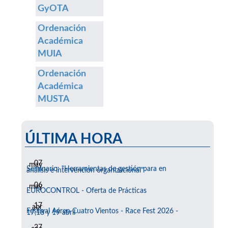
GyOTA
Ordenación
Académica
MUIA
Ordenación
Académica
MUSTA
ÚLTIMA HORA
07
may
Seminario: "Herramientas de gestión para en
análisis e intervención organizacional"
06
may
EUROCONTROL - Oferta de Prácticas
17
abr
Festival Aéreo Cuatro Vientos - Race Fest 2026 -
17,18 y 19 abril
27