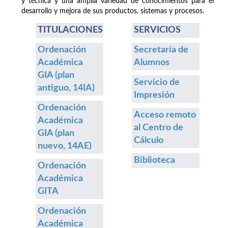
y técnica y una amplia variedad de conocimientos para el
desarrollo y mejora de sus productos, sistemas y procesos.
TITULACIONES
SERVICIOS
Ordenación
Secretaría de
Académica
Alumnos
GIA (plan
Servicio de
antiguo, 14IA)
Impresión
Ordenación
Acceso remoto
Académica
al Centro de
GIA (plan
Cálculo
nuevo, 14AE)
Biblioteca
Ordenación
Académica
GITA
Ordenación
Académica