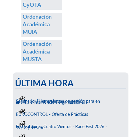
GyOTA
Ordenación
Académica
MUIA
Ordenación
Académica
MUSTA
ÚLTIMA HORA
07
may
Seminario: "Herramientas de gestión para en
análisis e intervención organizacional"
06
may
EUROCONTROL - Oferta de Prácticas
17
abr
Festival Aéreo Cuatro Vientos - Race Fest 2026 -
17,18 y 19 abril
27