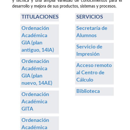
y técnica y una amplia variedad de conocimientos para el
desarrollo y mejora de sus productos, sistemas y procesos.
TITULACIONES
SERVICIOS
Ordenación
Secretaría de
Académica
Alumnos
GIA (plan
Servicio de
antiguo, 14IA)
Impresión
Ordenación
Acceso remoto
Académica
al Centro de
GIA (plan
Cálculo
nuevo, 14AE)
Biblioteca
Ordenación
Académica
GITA
Ordenación
Académica