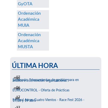
GyOTA
Ordenación
Académica
MUIA
Ordenación
Académica
MUSTA
ÚLTIMA HORA
07
may
Seminario: "Herramientas de gestión para en
análisis e intervención organizacional"
06
may
EUROCONTROL - Oferta de Prácticas
17
abr
Festival Aéreo Cuatro Vientos - Race Fest 2026 -
17,18 y 19 abril
27