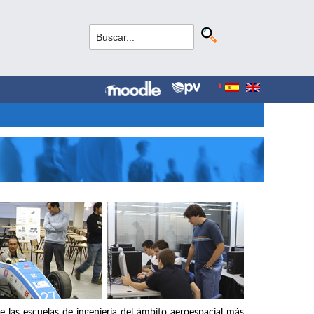
e las escuelas de ingeniería del ámbito aeroespacial más