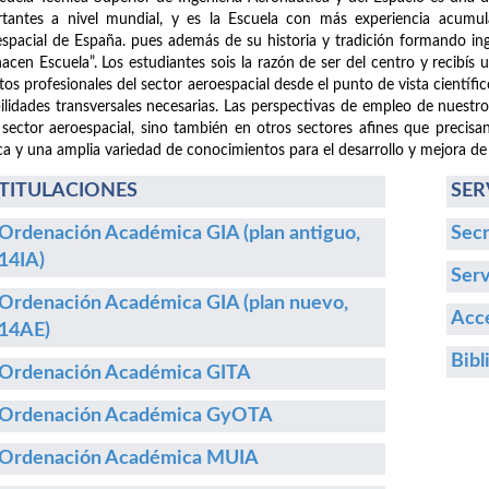
tantes a nivel mundial, y es la Escuela con más experiencia acumula
spacial de España. pues además de su historia y tradición formando i
hacen Escuela”. Los estudiantes sois la razón de ser del centro y recibís
etos profesionales del sector aeroespacial desde el punto de vista cientí
ilidades transversales necesarias. Las perspectivas de empleo de nuestr
 sector aeroespacial, sino también en otros sectores afines que precisa
ca y una amplia variedad de conocimientos para el desarrollo y mejora de
TITULACIONES
SER
Ordenación Académica GIA (plan antiguo,
Secr
14IA)
Serv
Ordenación Académica GIA (plan nuevo,
Acce
14AE)
Bibl
Ordenación Académica GITA
Ordenación Académica GyOTA
Ordenación Académica MUIA