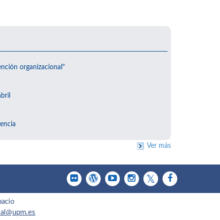
ención organizacional"
bril
encia
Ver más
pacio
cial@upm.es