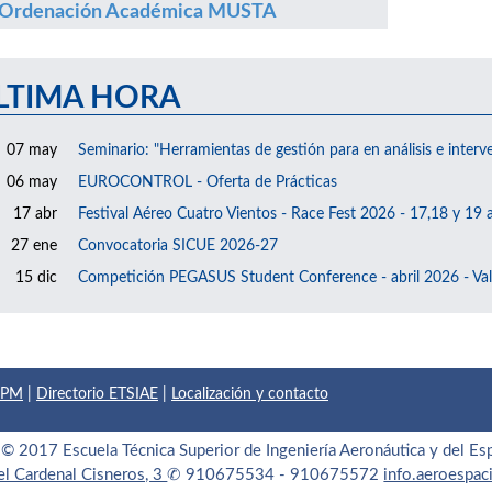
Ordenación Académica MUSTA
LTIMA HORA
07 may
Seminario: "Herramientas de gestión para en análisis e interv
06 may
EUROCONTROL - Oferta de Prácticas
17 abr
Festival Aéreo Cuatro Vientos - Race Fest 2026 - 17,18 y 19 a
27 ene
Convocatoria SICUE 2026-27
15 dic
Competición PEGASUS Student Conference - abril 2026 - Val
 UPM
|
Directorio ETSIAE
|
Localización y contacto
© 2017 Escuela Técnica Superior de Ingeniería Aeronáutica y del Es
el Cardenal Cisneros, 3
✆ 910675534 - 910675572
info.aeroespa