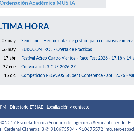
Ordenación Académica MUSTA
LTIMA HORA
07 may
Seminario: "Herramientas de gestión para en análisis e interv
06 may
EUROCONTROL - Oferta de Prácticas
17 abr
Festival Aéreo Cuatro Vientos - Race Fest 2026 - 17,18 y 19 a
27 ene
Convocatoria SICUE 2026-27
15 dic
Competición PEGASUS Student Conference - abril 2026 - Val
 UPM
|
Directorio ETSIAE
|
Localización y contacto
© 2017 Escuela Técnica Superior de Ingeniería Aeronáutica y del Es
el Cardenal Cisneros, 3
✆ 910675534 - 910675572
info.aeroespa