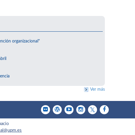
ención organizacional"
bril
encia
Ver más
pacio
cial@upm.es