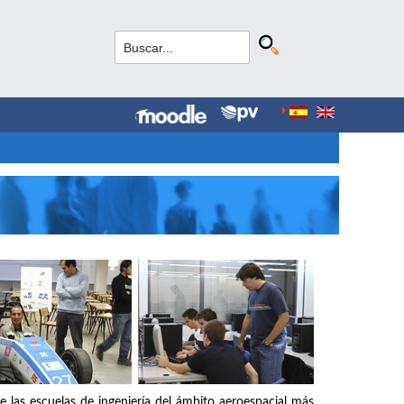
e las escuelas de ingeniería del ámbito aeroespacial más