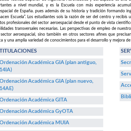
tantes a nivel mundial, y es la Escuela con más experiencia acumula
spacial de España. pues además de su historia y tradición formando i
hacen Escuela”. Los estudiantes sois la razón de ser del centro y recibís
etos profesionales del sector aeroespacial desde el punto de vista cientí
ilidades transversales necesarias. Las perspectivas de empleo de nuestr
 sector aeroespacial, sino también en otros sectores afines que precisa
ca y una amplia variedad de conocimientos para el desarrollo y mejora de
TITULACIONES
SER
Ordenación Académica GIA (plan antiguo,
Secr
14IA)
Serv
Ordenación Académica GIA (plan nuevo,
Acce
14AE)
Bibl
Ordenación Académica GITA
Ordenación Académica GyOTA
Ordenación Académica MUIA