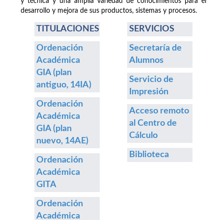
y técnica y una amplia variedad de conocimientos para el
desarrollo y mejora de sus productos, sistemas y procesos.
TITULACIONES
SERVICIOS
Ordenación
Secretaría de
Académica
Alumnos
GIA (plan
Servicio de
antiguo, 14IA)
Impresión
Ordenación
Acceso remoto
Académica
al Centro de
GIA (plan
Cálculo
nuevo, 14AE)
Biblioteca
Ordenación
Académica
GITA
Ordenación
Académica