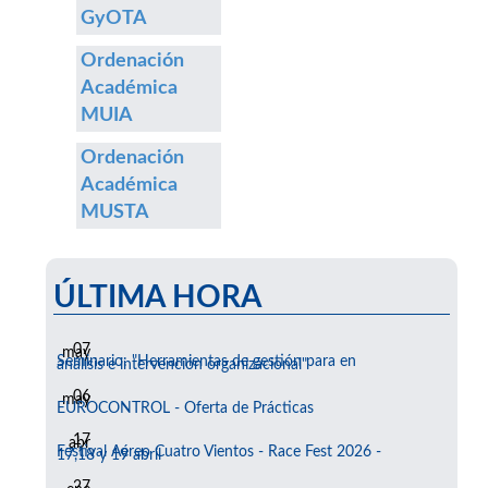
GyOTA
Ordenación
Académica
MUIA
Ordenación
Académica
MUSTA
ÚLTIMA HORA
07
may
Seminario: "Herramientas de gestión para en
análisis e intervención organizacional"
06
may
EUROCONTROL - Oferta de Prácticas
17
abr
Festival Aéreo Cuatro Vientos - Race Fest 2026 -
17,18 y 19 abril
27