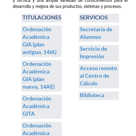
y técnica y una amplia variedad de conocimientos para el
desarrollo y mejora de sus productos, sistemas y procesos.
TITULACIONES
SERVICIOS
Ordenación
Secretaría de
Académica
Alumnos
GIA (plan
Servicio de
antiguo, 14IA)
Impresión
Ordenación
Acceso remoto
Académica
al Centro de
GIA (plan
Cálculo
nuevo, 14AE)
Biblioteca
Ordenación
Académica
GITA
Ordenación
Académica