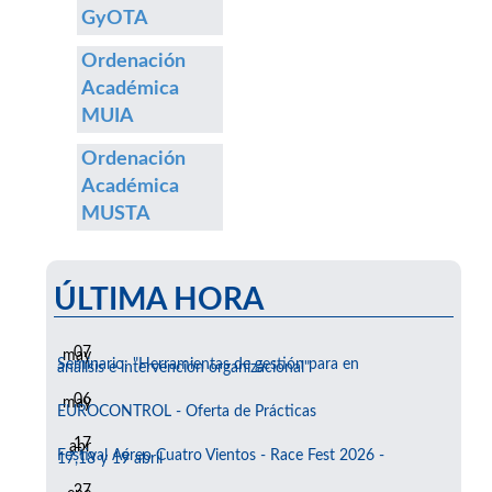
GyOTA
Ordenación
Académica
MUIA
Ordenación
Académica
MUSTA
ÚLTIMA HORA
07
may
Seminario: "Herramientas de gestión para en
análisis e intervención organizacional"
06
may
EUROCONTROL - Oferta de Prácticas
17
abr
Festival Aéreo Cuatro Vientos - Race Fest 2026 -
17,18 y 19 abril
27