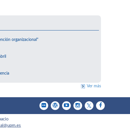
ención organizacional"
bril
encia
Ver más
pacio
cial@upm.es