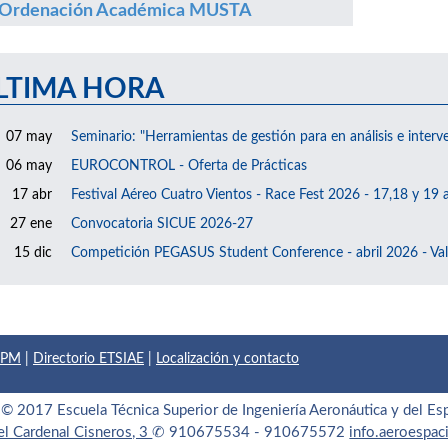
Ordenación Académica MUSTA
LTIMA HORA
07 may
Seminario: "Herramientas de gestión para en análisis e interv
06 may
EUROCONTROL - Oferta de Prácticas
17 abr
Festival Aéreo Cuatro Vientos - Race Fest 2026 - 17,18 y 19 a
27 ene
Convocatoria SICUE 2026-27
15 dic
Competición PEGASUS Student Conference - abril 2026 - Val
 UPM
|
Directorio ETSIAE
|
Localización y contacto
© 2017 Escuela Técnica Superior de Ingeniería Aeronáutica y del Es
el Cardenal Cisneros, 3
✆ 910675534 - 910675572
info.aeroespa