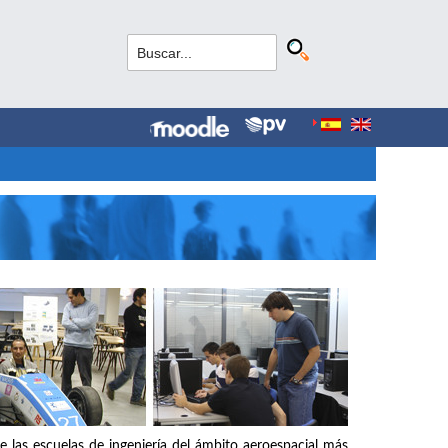
e las escuelas de ingeniería del ámbito aeroespacial más