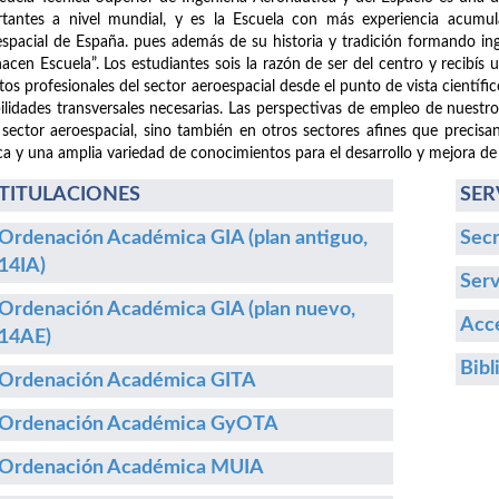
tantes a nivel mundial, y es la Escuela con más experiencia acumula
spacial de España. pues además de su historia y tradición formando i
hacen Escuela”. Los estudiantes sois la razón de ser del centro y recibís
etos profesionales del sector aeroespacial desde el punto de vista cientí
ilidades transversales necesarias. Las perspectivas de empleo de nuestr
 sector aeroespacial, sino también en otros sectores afines que precisa
ca y una amplia variedad de conocimientos para el desarrollo y mejora de
TITULACIONES
SER
Ordenación Académica GIA (plan antiguo,
Secr
14IA)
Serv
Ordenación Académica GIA (plan nuevo,
Acce
14AE)
Bibl
Ordenación Académica GITA
Ordenación Académica GyOTA
Ordenación Académica MUIA