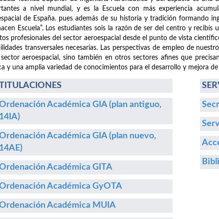
tantes a nivel mundial, y es la Escuela con más experiencia acumula
spacial de España. pues además de su historia y tradición formando i
hacen Escuela”. Los estudiantes sois la razón de ser del centro y recibís
etos profesionales del sector aeroespacial desde el punto de vista cientí
ilidades transversales necesarias. Las perspectivas de empleo de nuestr
 sector aeroespacial, sino también en otros sectores afines que precisa
ca y una amplia variedad de conocimientos para el desarrollo y mejora de
TITULACIONES
SER
Ordenación Académica GIA (plan antiguo,
Secr
14IA)
Serv
Ordenación Académica GIA (plan nuevo,
Acce
14AE)
Bibl
Ordenación Académica GITA
Ordenación Académica GyOTA
Ordenación Académica MUIA