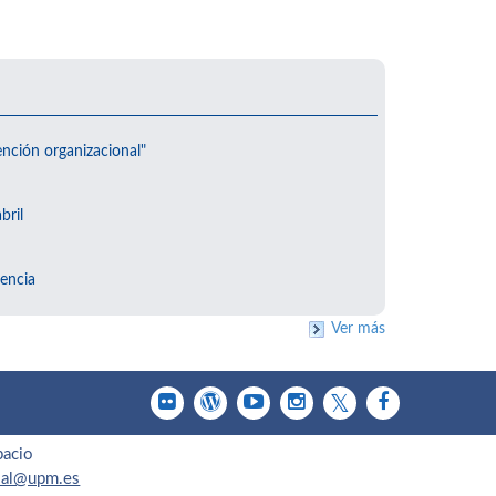
ención organizacional"
bril
encia
Ver más
pacio
cial@upm.es