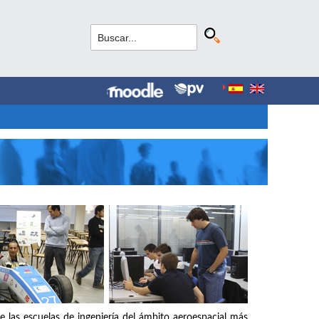
e las escuelas de ingeniería del ámbito aeroespacial más