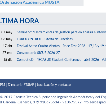
Ordenación Académica MUSTA
LTIMA HORA
07 may
Seminario: "Herramientas de gestión para en análisis e interv
06 may
EUROCONTROL - Oferta de Prácticas
17 abr
Festival Aéreo Cuatro Vientos - Race Fest 2026 - 17,18 y 19 a
27 ene
Convocatoria SICUE 2026-27
15 dic
Competición PEGASUS Student Conference - abril 2026 - Val
 UPM
|
Directorio ETSIAE
|
Localización y contacto
© 2017 Escuela Técnica Superior de Ingeniería Aeronáutica y del Es
el Cardenal Cisneros, 3
✆ 910675534 - 910675572
info.aeroespa