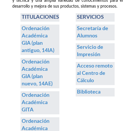
y técnica y una amplia variedad de conocimientos para el
desarrollo y mejora de sus productos, sistemas y procesos.
TITULACIONES
SERVICIOS
Ordenación
Secretaría de
Académica
Alumnos
GIA (plan
Servicio de
antiguo, 14IA)
Impresión
Ordenación
Acceso remoto
Académica
al Centro de
GIA (plan
Cálculo
nuevo, 14AE)
Biblioteca
Ordenación
Académica
GITA
Ordenación
Académica