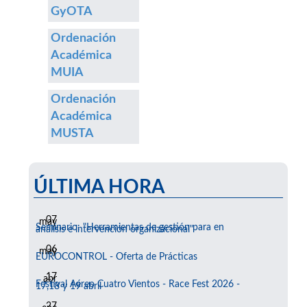
GyOTA
Ordenación
Académica
MUIA
Ordenación
Académica
MUSTA
ÚLTIMA HORA
07
may
Seminario: "Herramientas de gestión para en
análisis e intervención organizacional"
06
may
EUROCONTROL - Oferta de Prácticas
17
abr
Festival Aéreo Cuatro Vientos - Race Fest 2026 -
17,18 y 19 abril
27