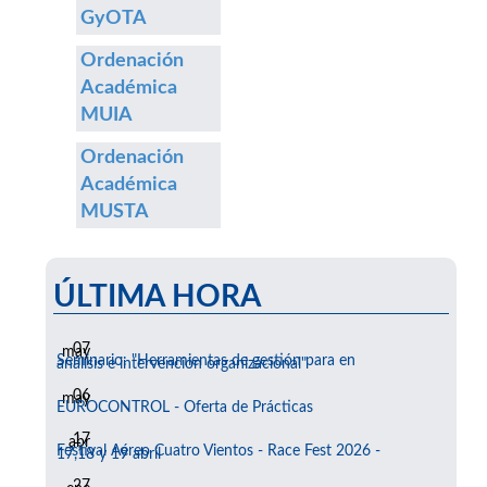
GyOTA
Ordenación
Académica
MUIA
Ordenación
Académica
MUSTA
ÚLTIMA HORA
07
may
Seminario: "Herramientas de gestión para en
análisis e intervención organizacional"
06
may
EUROCONTROL - Oferta de Prácticas
17
abr
Festival Aéreo Cuatro Vientos - Race Fest 2026 -
17,18 y 19 abril
27