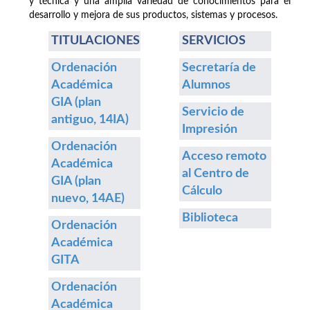
y técnica y una amplia variedad de conocimientos para el
desarrollo y mejora de sus productos, sistemas y procesos.
TITULACIONES
SERVICIOS
Ordenación
Secretaría de
Académica
Alumnos
GIA (plan
Servicio de
antiguo, 14IA)
Impresión
Ordenación
Acceso remoto
Académica
al Centro de
GIA (plan
Cálculo
nuevo, 14AE)
Biblioteca
Ordenación
Académica
GITA
Ordenación
Académica