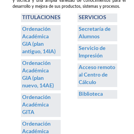
y técnica y una amplia variedad de conocimientos para el
desarrollo y mejora de sus productos, sistemas y procesos.
TITULACIONES
SERVICIOS
Ordenación
Secretaría de
Académica
Alumnos
GIA (plan
Servicio de
antiguo, 14IA)
Impresión
Ordenación
Acceso remoto
Académica
al Centro de
GIA (plan
Cálculo
nuevo, 14AE)
Biblioteca
Ordenación
Académica
GITA
Ordenación
Académica