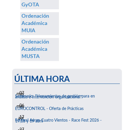
GyOTA
Ordenación
Académica
MUIA
Ordenación
Académica
MUSTA
ÚLTIMA HORA
07
may
Seminario: "Herramientas de gestión para en
análisis e intervención organizacional"
06
may
EUROCONTROL - Oferta de Prácticas
17
abr
Festival Aéreo Cuatro Vientos - Race Fest 2026 -
17,18 y 19 abril
27