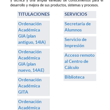
y técnica y una amplia variedad de conocimientos para el
desarrollo y mejora de sus productos, sistemas y procesos.
TITULACIONES
SERVICIOS
Ordenación
Secretaría de
Académica
Alumnos
GIA (plan
Servicio de
antiguo, 14IA)
Impresión
Ordenación
Acceso remoto
Académica
al Centro de
GIA (plan
Cálculo
nuevo, 14AE)
Biblioteca
Ordenación
Académica
GITA
Ordenación
Académica