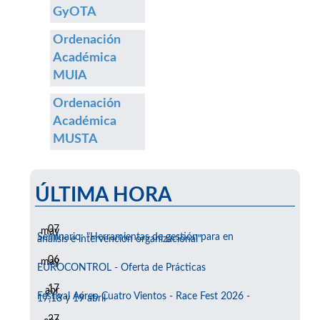
GyOTA
Ordenación
Académica
MUIA
Ordenación
Académica
MUSTA
ÚLTIMA HORA
07
may
Seminario: "Herramientas de gestión para en
análisis e intervención organizacional"
06
may
EUROCONTROL - Oferta de Prácticas
17
abr
Festival Aéreo Cuatro Vientos - Race Fest 2026 -
17,18 y 19 abril
27