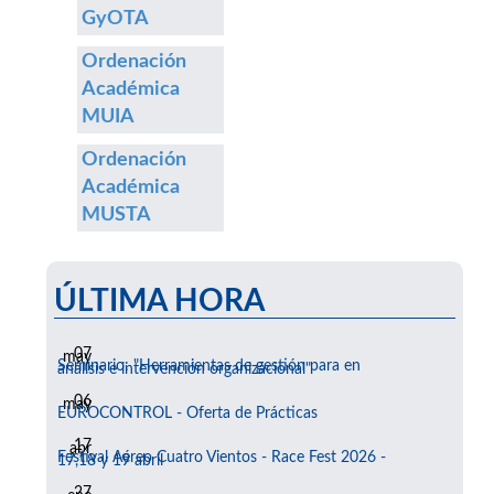
GyOTA
Ordenación
Académica
MUIA
Ordenación
Académica
MUSTA
ÚLTIMA HORA
07
may
Seminario: "Herramientas de gestión para en
análisis e intervención organizacional"
06
may
EUROCONTROL - Oferta de Prácticas
17
abr
Festival Aéreo Cuatro Vientos - Race Fest 2026 -
17,18 y 19 abril
27