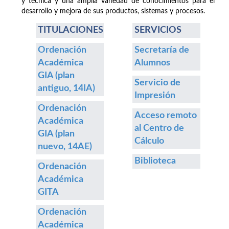
y técnica y una amplia variedad de conocimientos para el
desarrollo y mejora de sus productos, sistemas y procesos.
TITULACIONES
SERVICIOS
Ordenación
Secretaría de
Académica
Alumnos
GIA (plan
Servicio de
antiguo, 14IA)
Impresión
Ordenación
Acceso remoto
Académica
al Centro de
GIA (plan
Cálculo
nuevo, 14AE)
Biblioteca
Ordenación
Académica
GITA
Ordenación
Académica