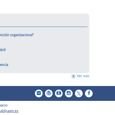
ención organizacional"
bril
encia
Ver más
pacio
cial@upm.es