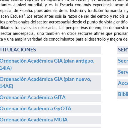
tantes a nivel mundial, y es la Escuela con más experiencia acumula
spacial de España. pues además de su historia y tradición formando i
hacen Escuela”. Los estudiantes sois la razón de ser del centro y recibís
etos profesionales del sector aeroespacial desde el punto de vista cientí
ilidades transversales necesarias. Las perspectivas de empleo de nuestr
 sector aeroespacial, sino también en otros sectores afines que precisa
ca y una amplia variedad de conocimientos para el desarrollo y mejora de
TITULACIONES
SER
Ordenación Académica GIA (plan antiguo,
Secr
14IA)
Serv
Ordenación Académica GIA (plan nuevo,
Acce
14AE)
Bibl
Ordenación Académica GITA
Ordenación Académica GyOTA
Ordenación Académica MUIA