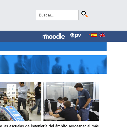
e las escuelas de ingeniería del ámbito aeroespacial más