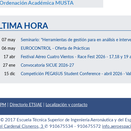
Ordenación Académica MUSTA
LTIMA HORA
07 may
Seminario: "Herramientas de gestión para en análisis e interv
06 may
EUROCONTROL - Oferta de Prácticas
17 abr
Festival Aéreo Cuatro Vientos - Race Fest 2026 - 17,18 y 19 a
27 ene
Convocatoria SICUE 2026-27
15 dic
Competición PEGASUS Student Conference - abril 2026 - Val
 UPM
|
Directorio ETSIAE
|
Localización y contacto
© 2017 Escuela Técnica Superior de Ingeniería Aeronáutica y del Es
el Cardenal Cisneros, 3
✆ 910675534 - 910675572
info.aeroespa