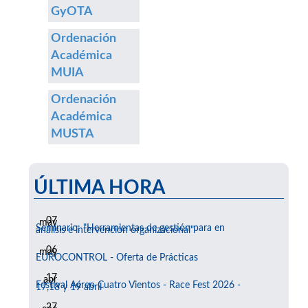
GyOTA
Ordenación
Académica
MUIA
Ordenación
Académica
MUSTA
ÚLTIMA HORA
07
may
Seminario: "Herramientas de gestión para en
análisis e intervención organizacional"
06
may
EUROCONTROL - Oferta de Prácticas
17
abr
Festival Aéreo Cuatro Vientos - Race Fest 2026 -
17,18 y 19 abril
27