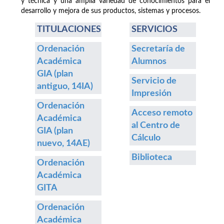
y técnica y una amplia variedad de conocimientos para el
desarrollo y mejora de sus productos, sistemas y procesos.
TITULACIONES
SERVICIOS
Ordenación
Secretaría de
Académica
Alumnos
GIA (plan
Servicio de
antiguo, 14IA)
Impresión
Ordenación
Acceso remoto
Académica
al Centro de
GIA (plan
Cálculo
nuevo, 14AE)
Biblioteca
Ordenación
Académica
GITA
Ordenación
Académica