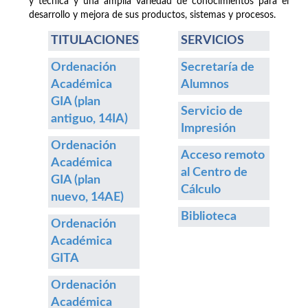
y técnica y una amplia variedad de conocimientos para el
desarrollo y mejora de sus productos, sistemas y procesos.
TITULACIONES
SERVICIOS
Ordenación
Secretaría de
Académica
Alumnos
GIA (plan
Servicio de
antiguo, 14IA)
Impresión
Ordenación
Acceso remoto
Académica
al Centro de
GIA (plan
Cálculo
nuevo, 14AE)
Biblioteca
Ordenación
Académica
GITA
Ordenación
Académica