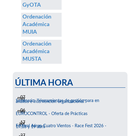
GyOTA
Ordenación
Académica
MUIA
Ordenación
Académica
MUSTA
ÚLTIMA HORA
07
may
Seminario: "Herramientas de gestión para en
análisis e intervención organizacional"
06
may
EUROCONTROL - Oferta de Prácticas
17
abr
Festival Aéreo Cuatro Vientos - Race Fest 2026 -
17,18 y 19 abril
27