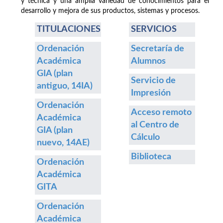
y técnica y una amplia variedad de conocimientos para el
desarrollo y mejora de sus productos, sistemas y procesos.
TITULACIONES
SERVICIOS
Ordenación
Secretaría de
Académica
Alumnos
GIA (plan
Servicio de
antiguo, 14IA)
Impresión
Ordenación
Acceso remoto
Académica
al Centro de
GIA (plan
Cálculo
nuevo, 14AE)
Biblioteca
Ordenación
Académica
GITA
Ordenación
Académica