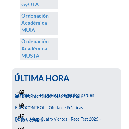
GyOTA
Ordenación
Académica
MUIA
Ordenación
Académica
MUSTA
ÚLTIMA HORA
07
may
Seminario: "Herramientas de gestión para en
análisis e intervención organizacional"
06
may
EUROCONTROL - Oferta de Prácticas
17
abr
Festival Aéreo Cuatro Vientos - Race Fest 2026 -
17,18 y 19 abril
27