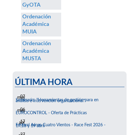
GyOTA
Ordenación
Académica
MUIA
Ordenación
Académica
MUSTA
ÚLTIMA HORA
07
may
Seminario: "Herramientas de gestión para en
análisis e intervención organizacional"
06
may
EUROCONTROL - Oferta de Prácticas
17
abr
Festival Aéreo Cuatro Vientos - Race Fest 2026 -
17,18 y 19 abril
27