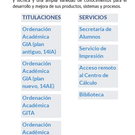
y técnica y una amplia variedad de conocimientos para el
desarrollo y mejora de sus productos, sistemas y procesos.
TITULACIONES
SERVICIOS
Ordenación
Secretaría de
Académica
Alumnos
GIA (plan
Servicio de
antiguo, 14IA)
Impresión
Ordenación
Acceso remoto
Académica
al Centro de
GIA (plan
Cálculo
nuevo, 14AE)
Biblioteca
Ordenación
Académica
GITA
Ordenación
Académica