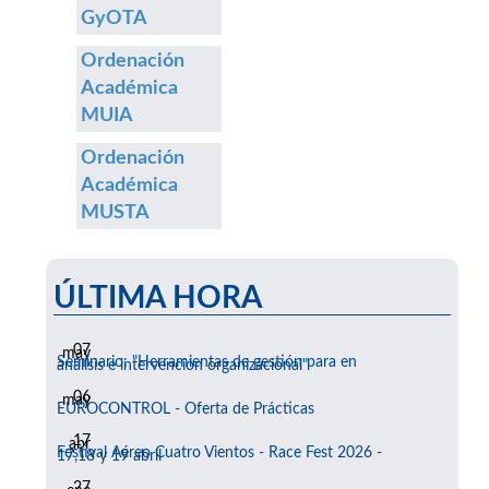
GyOTA
Ordenación
Académica
MUIA
Ordenación
Académica
MUSTA
ÚLTIMA HORA
07
may
Seminario: "Herramientas de gestión para en
análisis e intervención organizacional"
06
may
EUROCONTROL - Oferta de Prácticas
17
abr
Festival Aéreo Cuatro Vientos - Race Fest 2026 -
17,18 y 19 abril
27