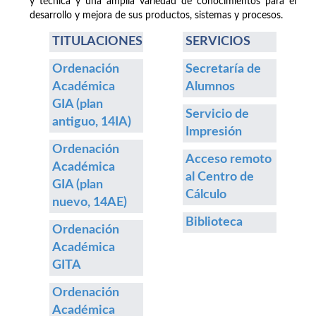
y técnica y una amplia variedad de conocimientos para el
desarrollo y mejora de sus productos, sistemas y procesos.
TITULACIONES
SERVICIOS
Ordenación
Secretaría de
Académica
Alumnos
GIA (plan
Servicio de
antiguo, 14IA)
Impresión
Ordenación
Acceso remoto
Académica
al Centro de
GIA (plan
Cálculo
nuevo, 14AE)
Biblioteca
Ordenación
Académica
GITA
Ordenación
Académica