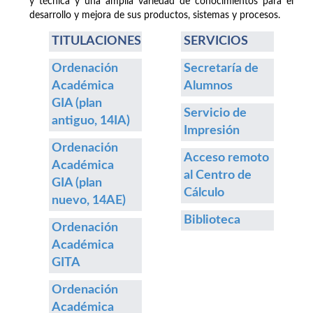
y técnica y una amplia variedad de conocimientos para el
desarrollo y mejora de sus productos, sistemas y procesos.
TITULACIONES
SERVICIOS
Ordenación
Secretaría de
Académica
Alumnos
GIA (plan
Servicio de
antiguo, 14IA)
Impresión
Ordenación
Acceso remoto
Académica
al Centro de
GIA (plan
Cálculo
nuevo, 14AE)
Biblioteca
Ordenación
Académica
GITA
Ordenación
Académica