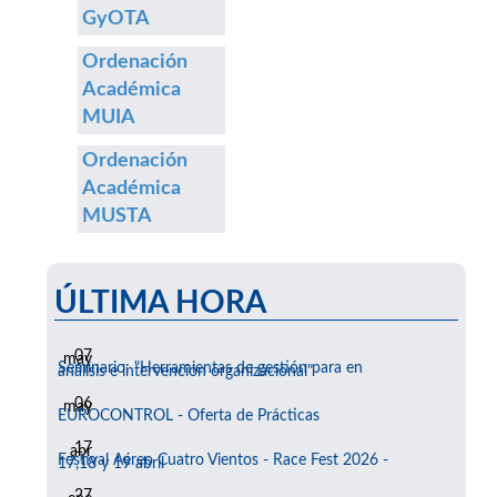
GyOTA
Ordenación
Académica
MUIA
Ordenación
Académica
MUSTA
ÚLTIMA HORA
07
may
Seminario: "Herramientas de gestión para en
análisis e intervención organizacional"
06
may
EUROCONTROL - Oferta de Prácticas
17
abr
Festival Aéreo Cuatro Vientos - Race Fest 2026 -
17,18 y 19 abril
27