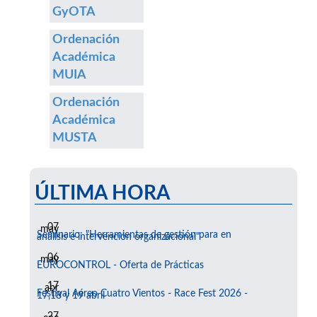
GyOTA
Ordenación
Académica
MUIA
Ordenación
Académica
MUSTA
ÚLTIMA HORA
07
may
Seminario: "Herramientas de gestión para en
análisis e intervención organizacional"
06
may
EUROCONTROL - Oferta de Prácticas
17
abr
Festival Aéreo Cuatro Vientos - Race Fest 2026 -
17,18 y 19 abril
27