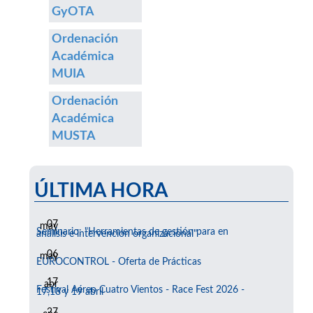
GyOTA
Ordenación
Académica
MUIA
Ordenación
Académica
MUSTA
ÚLTIMA HORA
07
may
Seminario: "Herramientas de gestión para en
análisis e intervención organizacional"
06
may
EUROCONTROL - Oferta de Prácticas
17
abr
Festival Aéreo Cuatro Vientos - Race Fest 2026 -
17,18 y 19 abril
27