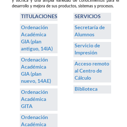
y técnica y una amplia variedad de conocimientos para el
desarrollo y mejora de sus productos, sistemas y procesos.
TITULACIONES
SERVICIOS
Ordenación
Secretaría de
Académica
Alumnos
GIA (plan
Servicio de
antiguo, 14IA)
Impresión
Ordenación
Acceso remoto
Académica
al Centro de
GIA (plan
Cálculo
nuevo, 14AE)
Biblioteca
Ordenación
Académica
GITA
Ordenación
Académica