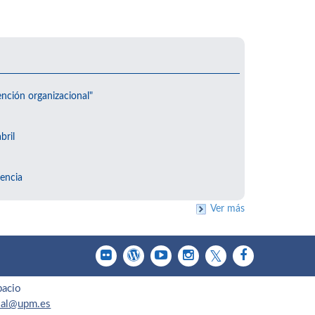
ención organizacional"
bril
encia
Ver más
pacio
cial@upm.es