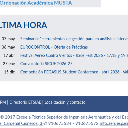
Ordenación Académica MUSTA
LTIMA HORA
07 may
Seminario: "Herramientas de gestión para en análisis e interv
06 may
EUROCONTROL - Oferta de Prácticas
17 abr
Festival Aéreo Cuatro Vientos - Race Fest 2026 - 17,18 y 19 a
27 ene
Convocatoria SICUE 2026-27
15 dic
Competición PEGASUS Student Conference - abril 2026 - Val
 UPM
|
Directorio ETSIAE
|
Localización y contacto
© 2017 Escuela Técnica Superior de Ingeniería Aeronáutica y del Es
el Cardenal Cisneros, 3
✆ 910675534 - 910675572
info.aeroespa