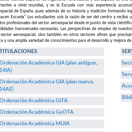
tantes a nivel mundial, y es la Escuela con más experiencia acumula
spacial de España. pues además de su historia y tradición formando i
hacen Escuela”. Los estudiantes sois la razón de ser del centro y recibís
etos profesionales del sector aeroespacial desde el punto de vista cientí
ilidades transversales necesarias. Las perspectivas de empleo de nuestr
 sector aeroespacial, sino también en otros sectores afines que precisa
ca y una amplia variedad de conocimientos para el desarrollo y mejora de
TITULACIONES
SER
Ordenación Académica GIA (plan antiguo,
Secr
14IA)
Serv
Ordenación Académica GIA (plan nuevo,
Acce
14AE)
Bibl
Ordenación Académica GITA
Ordenación Académica GyOTA
Ordenación Académica MUIA