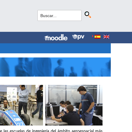
e las escuelas de ingeniería del ámbito aeroespacial más