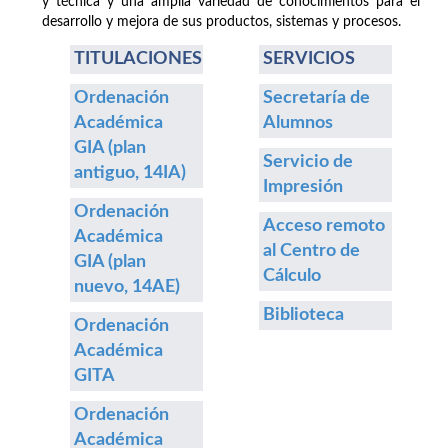
y técnica y una amplia variedad de conocimientos para el
desarrollo y mejora de sus productos, sistemas y procesos.
TITULACIONES
SERVICIOS
Ordenación
Secretaría de
Académica
Alumnos
GIA (plan
Servicio de
antiguo, 14IA)
Impresión
Ordenación
Acceso remoto
Académica
al Centro de
GIA (plan
Cálculo
nuevo, 14AE)
Biblioteca
Ordenación
Académica
GITA
Ordenación
Académica