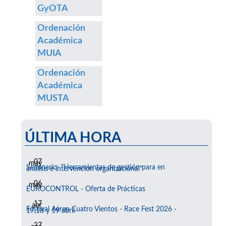
GyOTA
Ordenación
Académica
MUIA
Ordenación
Académica
MUSTA
ÚLTIMA HORA
07
may
Seminario: "Herramientas de gestión para en
análisis e intervención organizacional"
06
may
EUROCONTROL - Oferta de Prácticas
17
abr
Festival Aéreo Cuatro Vientos - Race Fest 2026 -
17,18 y 19 abril
27