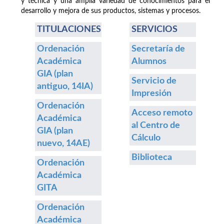
y técnica y una amplia variedad de conocimientos para el
desarrollo y mejora de sus productos, sistemas y procesos.
TITULACIONES
SERVICIOS
Ordenación
Secretaría de
Académica
Alumnos
GIA (plan
Servicio de
antiguo, 14IA)
Impresión
Ordenación
Acceso remoto
Académica
al Centro de
GIA (plan
Cálculo
nuevo, 14AE)
Biblioteca
Ordenación
Académica
GITA
Ordenación
Académica