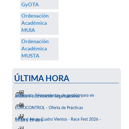
GyOTA
Ordenación
Académica
MUIA
Ordenación
Académica
MUSTA
ÚLTIMA HORA
07
may
Seminario: "Herramientas de gestión para en
análisis e intervención organizacional"
06
may
EUROCONTROL - Oferta de Prácticas
17
abr
Festival Aéreo Cuatro Vientos - Race Fest 2026 -
17,18 y 19 abril
27