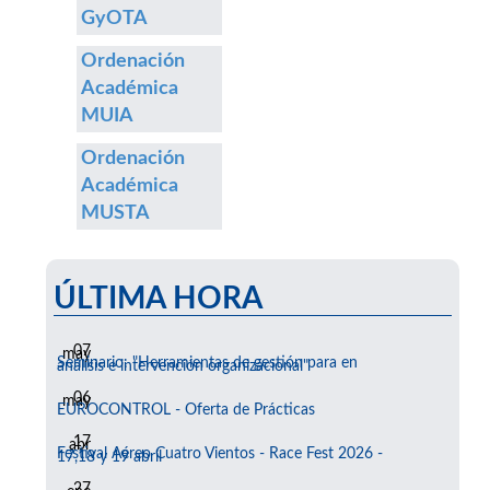
GyOTA
Ordenación
Académica
MUIA
Ordenación
Académica
MUSTA
ÚLTIMA HORA
07
may
Seminario: "Herramientas de gestión para en
análisis e intervención organizacional"
06
may
EUROCONTROL - Oferta de Prácticas
17
abr
Festival Aéreo Cuatro Vientos - Race Fest 2026 -
17,18 y 19 abril
27