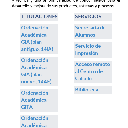
y técnica y una amplia variedad de conocimientos para el
desarrollo y mejora de sus productos, sistemas y procesos.
TITULACIONES
SERVICIOS
Ordenación
Secretaría de
Académica
Alumnos
GIA (plan
Servicio de
antiguo, 14IA)
Impresión
Ordenación
Acceso remoto
Académica
al Centro de
GIA (plan
Cálculo
nuevo, 14AE)
Biblioteca
Ordenación
Académica
GITA
Ordenación
Académica