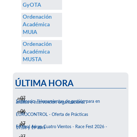
GyOTA
Ordenación
Académica
MUIA
Ordenación
Académica
MUSTA
ÚLTIMA HORA
07
may
Seminario: "Herramientas de gestión para en
análisis e intervención organizacional"
06
may
EUROCONTROL - Oferta de Prácticas
17
abr
Festival Aéreo Cuatro Vientos - Race Fest 2026 -
17,18 y 19 abril
27