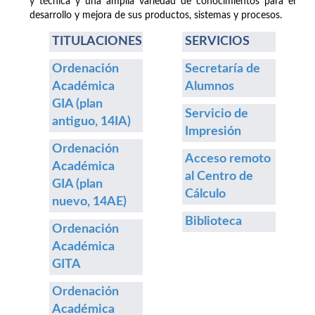
y técnica y una amplia variedad de conocimientos para el
desarrollo y mejora de sus productos, sistemas y procesos.
TITULACIONES
SERVICIOS
Ordenación
Secretaría de
Académica
Alumnos
GIA (plan
Servicio de
antiguo, 14IA)
Impresión
Ordenación
Acceso remoto
Académica
al Centro de
GIA (plan
Cálculo
nuevo, 14AE)
Biblioteca
Ordenación
Académica
GITA
Ordenación
Académica