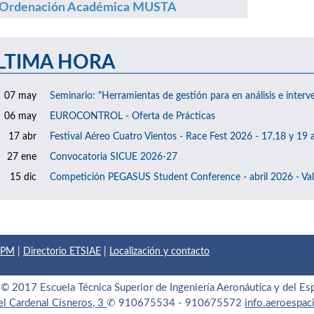
Ordenación Académica MUSTA
LTIMA HORA
07 may
Seminario: "Herramientas de gestión para en análisis e interv
06 may
EUROCONTROL - Oferta de Prácticas
17 abr
Festival Aéreo Cuatro Vientos - Race Fest 2026 - 17,18 y 19 a
27 ene
Convocatoria SICUE 2026-27
15 dic
Competición PEGASUS Student Conference - abril 2026 - Val
 UPM
|
Directorio ETSIAE
|
Localización y contacto
© 2017 Escuela Técnica Superior de Ingeniería Aeronáutica y del Es
el Cardenal Cisneros, 3
✆ 910675534 - 910675572
info.aeroespa