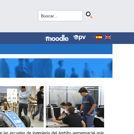
e las escuelas de ingeniería del ámbito aeroespacial más