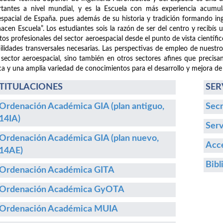
tantes a nivel mundial, y es la Escuela con más experiencia acumula
spacial de España. pues además de su historia y tradición formando i
hacen Escuela”. Los estudiantes sois la razón de ser del centro y recibís
etos profesionales del sector aeroespacial desde el punto de vista cientí
ilidades transversales necesarias. Las perspectivas de empleo de nuestr
 sector aeroespacial, sino también en otros sectores afines que precisa
ca y una amplia variedad de conocimientos para el desarrollo y mejora de
TITULACIONES
SER
Ordenación Académica GIA (plan antiguo,
Secr
14IA)
Serv
Ordenación Académica GIA (plan nuevo,
Acce
14AE)
Bibl
Ordenación Académica GITA
Ordenación Académica GyOTA
Ordenación Académica MUIA