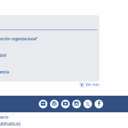
ención organizacional"
bril
encia
Ver más
pacio
cial@upm.es