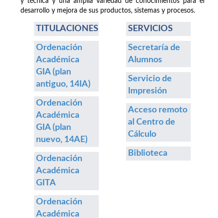
y técnica y una amplia variedad de conocimientos para el
desarrollo y mejora de sus productos, sistemas y procesos.
TITULACIONES
SERVICIOS
Ordenación
Secretaría de
Académica
Alumnos
GIA (plan
Servicio de
antiguo, 14IA)
Impresión
Ordenación
Acceso remoto
Académica
al Centro de
GIA (plan
Cálculo
nuevo, 14AE)
Biblioteca
Ordenación
Académica
GITA
Ordenación
Académica