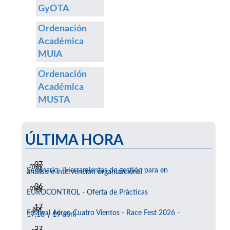
GyOTA
Ordenación
Académica
MUIA
Ordenación
Académica
MUSTA
ÚLTIMA HORA
07
may
Seminario: "Herramientas de gestión para en
análisis e intervención organizacional"
06
may
EUROCONTROL - Oferta de Prácticas
17
abr
Festival Aéreo Cuatro Vientos - Race Fest 2026 -
17,18 y 19 abril
27