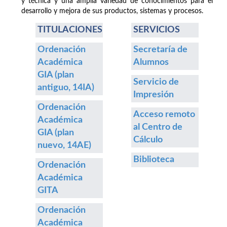
y técnica y una amplia variedad de conocimientos para el
desarrollo y mejora de sus productos, sistemas y procesos.
TITULACIONES
SERVICIOS
Ordenación
Secretaría de
Académica
Alumnos
GIA (plan
Servicio de
antiguo, 14IA)
Impresión
Ordenación
Acceso remoto
Académica
al Centro de
GIA (plan
Cálculo
nuevo, 14AE)
Biblioteca
Ordenación
Académica
GITA
Ordenación
Académica