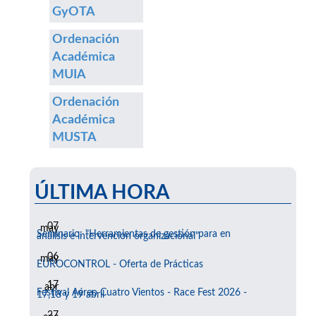
GyOTA
Ordenación
Académica
MUIA
Ordenación
Académica
MUSTA
ÚLTIMA HORA
07
may
Seminario: "Herramientas de gestión para en
análisis e intervención organizacional"
06
may
EUROCONTROL - Oferta de Prácticas
17
abr
Festival Aéreo Cuatro Vientos - Race Fest 2026 -
17,18 y 19 abril
27