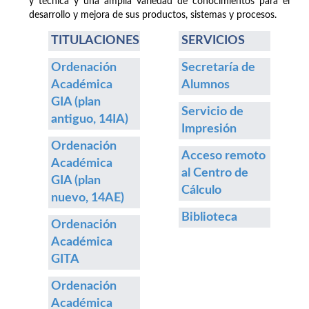
y técnica y una amplia variedad de conocimientos para el
desarrollo y mejora de sus productos, sistemas y procesos.
TITULACIONES
SERVICIOS
Ordenación
Secretaría de
Académica
Alumnos
GIA (plan
Servicio de
antiguo, 14IA)
Impresión
Ordenación
Acceso remoto
Académica
al Centro de
GIA (plan
Cálculo
nuevo, 14AE)
Biblioteca
Ordenación
Académica
GITA
Ordenación
Académica