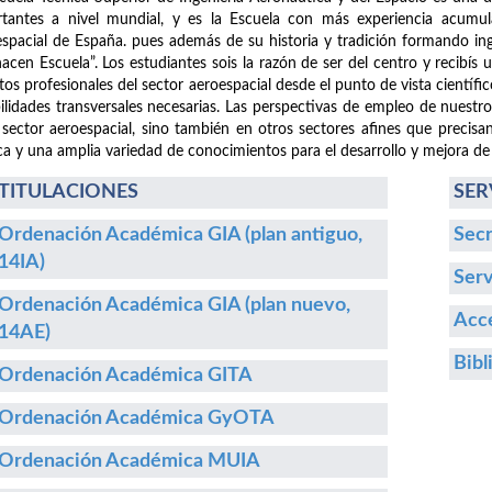
tantes a nivel mundial, y es la Escuela con más experiencia acumula
spacial de España. pues además de su historia y tradición formando i
hacen Escuela”. Los estudiantes sois la razón de ser del centro y recibís
etos profesionales del sector aeroespacial desde el punto de vista cientí
ilidades transversales necesarias. Las perspectivas de empleo de nuestr
 sector aeroespacial, sino también en otros sectores afines que precisa
ca y una amplia variedad de conocimientos para el desarrollo y mejora de
TITULACIONES
SER
Ordenación Académica GIA (plan antiguo,
Secr
14IA)
Serv
Ordenación Académica GIA (plan nuevo,
Acce
14AE)
Bibl
Ordenación Académica GITA
Ordenación Académica GyOTA
Ordenación Académica MUIA