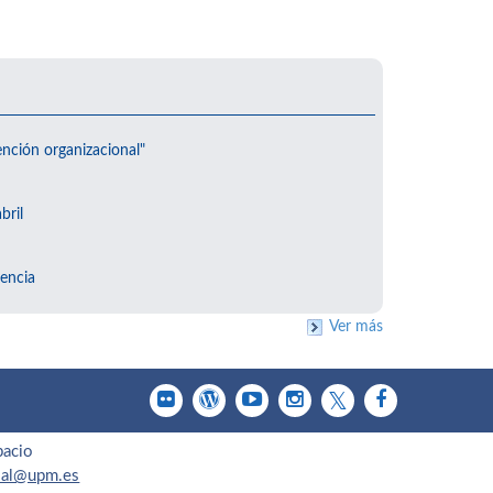
ención organizacional"
bril
encia
Ver más
pacio
cial@upm.es