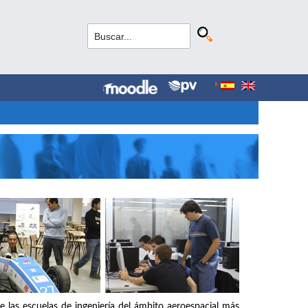
e las escuelas de ingeniería del ámbito aeroespacial más