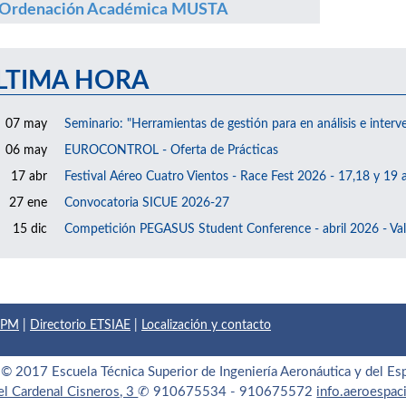
Ordenación Académica MUSTA
LTIMA HORA
07 may
Seminario: "Herramientas de gestión para en análisis e interv
06 may
EUROCONTROL - Oferta de Prácticas
17 abr
Festival Aéreo Cuatro Vientos - Race Fest 2026 - 17,18 y 19 a
27 ene
Convocatoria SICUE 2026-27
15 dic
Competición PEGASUS Student Conference - abril 2026 - Val
 UPM
|
Directorio ETSIAE
|
Localización y contacto
© 2017 Escuela Técnica Superior de Ingeniería Aeronáutica y del Es
el Cardenal Cisneros, 3
✆ 910675534 - 910675572
info.aeroespa