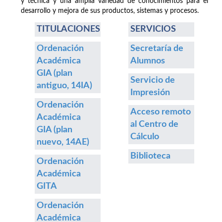
y técnica y una amplia variedad de conocimientos para el
desarrollo y mejora de sus productos, sistemas y procesos.
TITULACIONES
SERVICIOS
Ordenación
Secretaría de
Académica
Alumnos
GIA (plan
Servicio de
antiguo, 14IA)
Impresión
Ordenación
Acceso remoto
Académica
al Centro de
GIA (plan
Cálculo
nuevo, 14AE)
Biblioteca
Ordenación
Académica
GITA
Ordenación
Académica