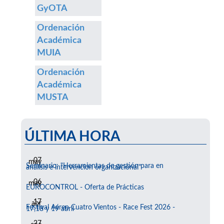
GyOTA
Ordenación
Académica
MUIA
Ordenación
Académica
MUSTA
ÚLTIMA HORA
07
may
Seminario: "Herramientas de gestión para en
análisis e intervención organizacional"
06
may
EUROCONTROL - Oferta de Prácticas
17
abr
Festival Aéreo Cuatro Vientos - Race Fest 2026 -
17,18 y 19 abril
27